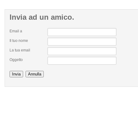
Invia
ad un amico.
Email a
Il tuo nome
La tua email
Oggetto
Invia
Annulla