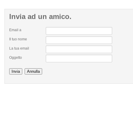
Invia
ad un amico.
Email a
Il tuo nome
La tua email
Oggetto
Invia
Annulla