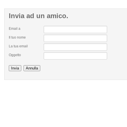
Invia
ad un amico.
Email a
Il tuo nome
La tua email
Oggetto
Invia
Annulla