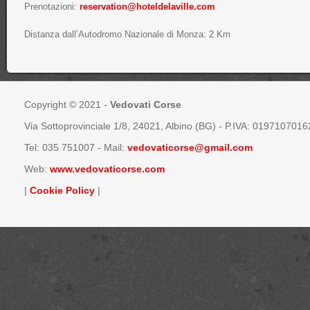
Prenotazioni:
reservation@hoteldelaville.com
Distanza dall’Autodromo Nazionale di Monza: 2 Km
Copyright © 2021 -
Vedovati Corse
Via Sottoprovinciale 1/8, 24021, Albino (BG) - P.IVA: 0197107016
Tel:
035 751007
- Mail:
vedovaticorse@gmail.com
Web:
www.vedovaticorse.com
|
Cookie Policy
|