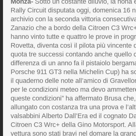
Monza-
Sotto un costante diluvio, la nona 
Rally Circuit disputata oggi, domenica 16 
archivio con la seconda vittoria consecuti
Zanazio che a bordo della Citroen C3 Wrc+
hanno vinto tutte e quattro le prove in pro
Rovetta, diventa così il pilota più vincente
quota tre successi contando anche quello 
differenza di un anno fa il pistaiolo berga
Porsche 911 GT3 nella Michelin Cup) ha s
il quaderno delle note all’amico di Gravellon
per le condizioni meteo ma devo ammettere 
queste condizioni” ha affermato Brusa che,
allungato con costanza tra una prova e l’alt
valsabbini Alberto Dall’Era ed il cognato D
Citroen C3 Wrc+ della Gino Motorsport. All
vettura sono stati bravi nel domare la gran