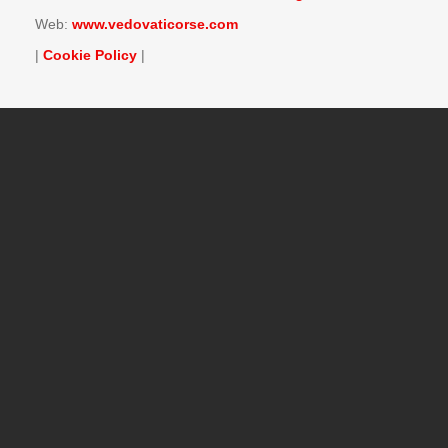
Web:
www.vedovaticorse.com
|
Cookie Policy
|