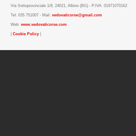
Via Sottoprovinciale 1/8, 24021, Albino (BG) - P.IVA: 01971070162
Tel:
035 751007
- Mail:
vedovaticorse@gmail.com
Web:
www.vedovaticorse.com
|
Cookie Policy
|